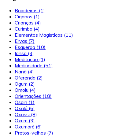
Boiadeiros
(1)
Ciganos
(1)
Crianças
(4)
Curimba
(4)
Elementos Magísticos
(11)
Ervas
(7)
Esquerda
(10)
Iansã
(3)
Meditação
(1)
Mediunidade
(51)
Nanã
(4)
Oferenda
(2)
Ogum
(2)
Omolu
(4)
Orientações
(18)
Osain
(1)
Oxalá
(6)
Oxossi
(8)
Oxum
(3)
Oxumaré
(6)
Pretos-velhos
(7)