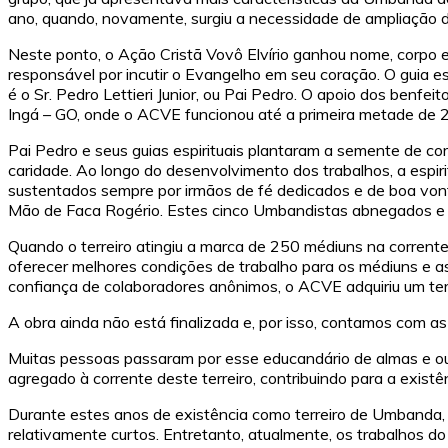
ano, quando, novamente, surgiu a necessidade de ampliação d
Neste ponto, o Ação Cristã Vovô Elvírio ganhou nome, corpo 
responsável por incutir o Evangelho em seu coração. O guia esp
é o Sr. Pedro Lettieri Junior, ou Pai Pedro. O apoio dos benfe
Ingá – GO, onde o ACVE funcionou até a primeira metade de 
Pai Pedro e seus guias espirituais plantaram a semente de co
caridade. Ao longo do desenvolvimento dos trabalhos, a espir
sustentados sempre por irmãos de fé dedicados e de boa vonta
Mão de Faca Rogério. Estes cinco Umbandistas abnegados e c
Quando o terreiro atingiu a marca de 250 médiuns na corre
oferecer melhores condições de trabalho para os médiuns e as
confiança de colaboradores anônimos, o ACVE adquiriu um ter
A obra ainda não está finalizada e, por isso, contamos com a
Muitas pessoas passaram por esse educandário de almas e o
agregado à corrente deste terreiro, contribuindo para a existê
Durante estes anos de existência como terreiro de Umbanda, 
relativamente curtos. Entretanto, atualmente, os trabalhos 