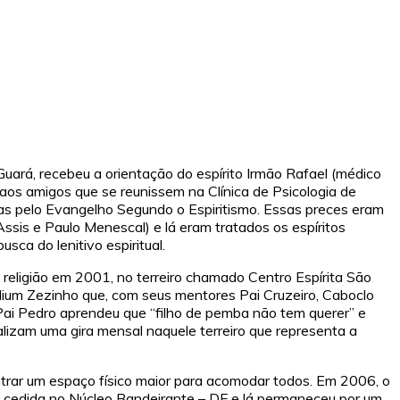
ará, recebeu a orientação do espírito Irmão Rafael (médico
os amigos que se reunissem na Clínica de Psicologia de
das pelo Evangelho Segundo o Espiritismo. Essas preces eram
Assis e Paulo Menescal) e lá eram tratados os espíritos
ca do lenitivo espiritual.
 religião em 2001, no terreiro chamado Centro Espírita São
dium Zezinho que, com seus mentores Pai Cruzeiro, Caboclo
ai Pedro aprendeu que “filho de pemba não tem querer” e
zam uma gira mensal naquele terreiro que representa a
.
ontrar um espaço físico maior para acomodar todos. Em 2006, o
 cedida no Núcleo Bandeirante – DF e lá permaneceu por um