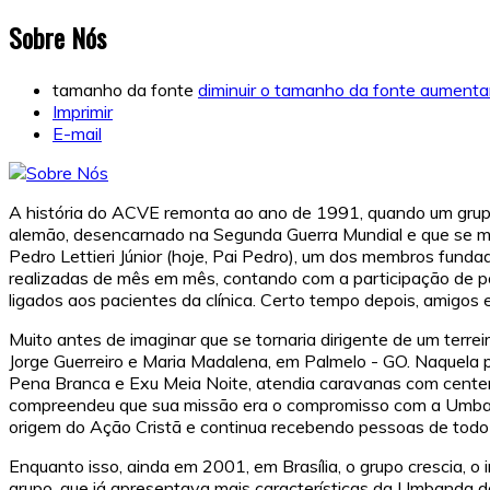
Sobre Nós
tamanho da fonte
diminuir o tamanho da fonte
aumentar
Imprimir
E-mail
A história do ACVE remonta ao ano de 1991, quando um grupo 
alemão, desencarnado na Segunda Guerra Mundial e que se man
Pedro Lettieri Júnior (hoje, Pai Pedro), um dos membros fund
realizadas de mês em mês, contando com a participação de pouc
ligados aos pacientes da clínica. Certo tempo depois, amigos 
Muito antes de imaginar que se tornaria dirigente de um terr
Jorge Guerreiro e Maria Madalena, em Palmelo - GO. Naquela
Pena Branca e Exu Meia Noite, atendia caravanas com centen
compreendeu que sua missão era o compromisso com a Umband
origem do Ação Cristã e continua recebendo pessoas de todo o 
Enquanto isso, ainda em 2001, em Brasília, o grupo crescia, o
grupo, que já apresentava mais características da Umbanda 