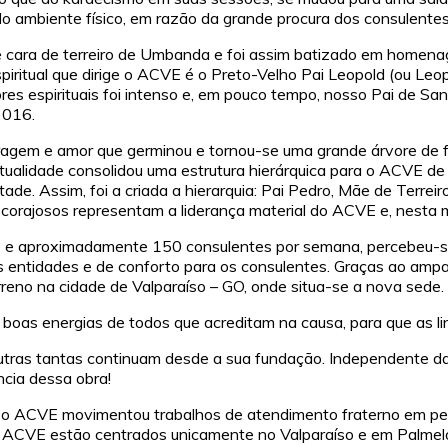
o ambiente físico, em razão da grande procura dos consulente
e cara de terreiro de Umbanda e foi assim batizado em homenag
iritual que dirige o ACVE é o Preto-Velho Pai Leopold (ou Leopo
itores espirituais foi intenso e, em pouco tempo, nosso Pai de S
2016.
ragem e amor que germinou e tornou-se uma grande árvore de fra
itualidade consolidou uma estrutura hierárquica para o ACVE d
de. Assim, foi a criada a hierarquia: Pai Pedro, Mãe de Terrei
orajosos representam a liderança material do ACVE e, nesta 
nte e aproximadamente 150 consulentes por semana, percebeu-
 entidades e de conforto para os consulentes. Graças ao amparo
reno na cidade de Valparaíso – GO, onde situa-se a nova sede.
s boas energias de todos que acreditam na causa, para que as l
utras tantas continuam desde a sua fundação. Independente 
ncia dessa obra!
o ACVE movimentou trabalhos de atendimento fraterno em pequen
do ACVE estão centrados unicamente no Valparaíso e em Palmel