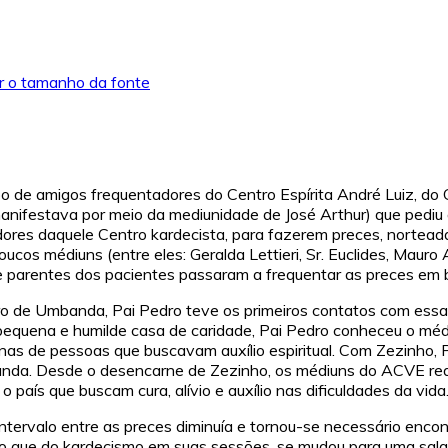
 o tamanho da fonte
de amigos frequentadores do Centro Espírita André Luiz, do Gu
ifestava por meio da mediunidade de José Arthur) que pediu a
adores daquele Centro kardecista, para fazerem preces, nortea
os médiuns (entre eles: Geralda Lettieri, Sr. Euclides, Mauro 
e parentes dos pacientes passaram a frequentar as preces em bus
eiro de Umbanda, Pai Pedro teve os primeiros contatos com essa
 pequena e humilde casa de caridade, Pai Pedro conheceu o mé
as de pessoas que buscavam auxílio espiritual. Com Zezinho, P
a. Desde o desencarne de Zezinho, os médiuns do ACVE reali
país que buscam cura, alívio e auxílio nas dificuldades da vida
 intervalo entre as preces diminuía e tornou-se necessário enc
do que do kardecismo em suas sessões, se mudou para uma sala