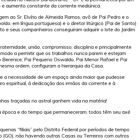
s e aumento constante da corrente mediúnica.
em ao Sr. Elvírio de Almeida Ramos, avô de Pai Pedro e o
ldo, em língua portuguesa) e o diretor litúrgico (Pai de Santo)
anto e seus companheiros conseguiram adquirir o lote do Jardim
ternidade, união, compromisso, disciplina e principalmente
e modo a permitir que os trabalhos nunca parem e estejam
ro Berenice, Pai Pequeno Oswaldo, Pai Menor Rafael e Pai
mesma ordem, configuram a hierarquia da Casa.
se a necessidade de um espaço ainda maior que pudesse
 espiritual, à dedicação dos irmãos da corrente e à
inhas traçadas no astral ganhem vida na matéria!
da época e do tempo que permaneceram, todos têm seu axé
as “filiais” pelo Distrito Federal por períodos de tempo
o (GO), não havendo outras Casas ou Terreiros com outros