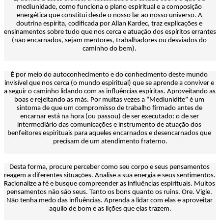
mediunidade, como funciona o plano espiritual e a composição 
energética que constitui desde o nosso lar ao nosso universo. A 
doutrina espírita, codificada por Allan Kardec, traz explicações e 
ensinamentos sobre tudo que nos cerca e atuação dos espíritos errantes 
(não encarnados, sejam mentores, trabalhadores ou desviados do 
caminho do bem). 
É por meio do autoconhecimento e do conhecimento deste mundo 
invisível que nos cerca (o mundo espiritual) que se aprende a conviver e 
a seguir o caminho lidando com as influências espíritas. Aproveitando as 
boas e rejeitando as más. Por muitas vezes a “Mediunidite” é um 
sintoma de que um compromisso de trabalho firmado antes de 
encarnar está na hora (ou passou) de ser executado: o de ser 
intermediário das comunicações e instrumento de atuação dos 
benfeitores espirituais para aqueles encarnados e desencarnados que 
precisam de um atendimento fraterno.
Desta forma, procure perceber como seu corpo e seus pensamentos 
reagem a diferentes situações. Analise a sua energia e seus sentimentos. 
Racionalize a fé e busque compreender as influências espirituais. Muitos 
pensamentos não são seus. Tanto os bons quanto os ruins. Ore. Vigie. 
Não tenha medo das influências. Aprenda a lidar com elas e aproveitar 
aquilo de bom e as lições que elas trazem.