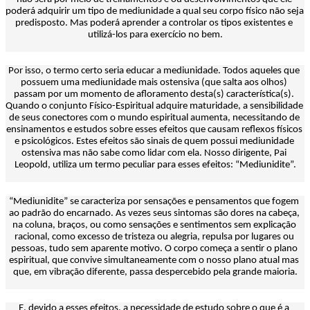
poderá adquirir um tipo de mediunidade a qual seu corpo físico não seja 
predisposto. Mas poderá aprender a controlar os tipos existentes e 
utilizá-los para exercício no bem.
Por isso, o termo certo seria educar a mediunidade. Todos aqueles que 
possuem uma mediunidade mais ostensiva (que salta aos olhos) 
passam por um momento de afloramento desta(s) característica(s). 
Quando o conjunto Físico-Espiritual adquire maturidade, a sensibilidade 
de seus conectores com o mundo espiritual aumenta, necessitando de 
ensinamentos e estudos sobre esses efeitos que causam reflexos físicos 
e psicológicos. Estes efeitos são sinais de quem possui mediunidade 
ostensiva mas não sabe como lidar com ela. Nosso dirigente, Pai 
Leopold, utiliza um termo peculiar para esses efeitos: “Mediunidite”.
“Mediunidite” se caracteriza por sensações e pensamentos que fogem 
ao padrão do encarnado. As vezes seus sintomas são dores na cabeça, 
na coluna, braços, ou como sensações e sentimentos sem explicação 
racional, como excesso de tristeza ou alegria, repulsa por lugares ou 
pessoas, tudo sem aparente motivo. O corpo começa a sentir o plano 
espiritual, que convive simultaneamente com o nosso plano atual mas 
que, em vibração diferente, passa despercebido pela grande maioria.
E, devido a esses efeitos, a necessidade de estudo sobre o que é a 