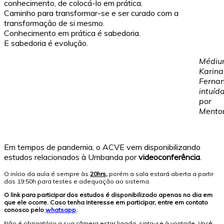
conhecimento, de colocá-lo em prática.
Caminho para transformar-se e ser curado com a
transformação de si mesmo.
Conhecimento em prática é sabedoria.
E sabedoria é evolução.
Médiu
Karina
Fernan
intuíd
por
Mentor
Em tempos de pandemia, o ACVE vem disponibilizando
estudos relacionados à Umbanda por
videoconferência
.
O início da aula é sempre às
20hrs,
porém a sala estará aberta a partir
das 19:50h para testes e adequação ao sistema.
O link para participar dos estudos é disponibilizado apenas no dia em
que ele ocorre. Caso tenha interesse em participar, entre em contato
conosco pelo
whatsapp
.
Não é obrigatório a sua câmera estar ligada, sinta-se à vontade. Você