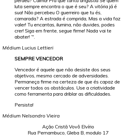
perdeu? Calma! Pra que tanta angústia Se quem
luta sempre encontra o que é seu? A vitória já é
sua! Não percebeu O guerreiro que tu és,
camarada? A estrada é comprida, Mas a vida faz
valer! Tu encantas, ilumina, não duvides, podes
crer! Siga em frente, segue firme! Nada vai te
abater! ’".
Médium Lucius Lettieri
SEMPRE VENCEDOR
Vencedor é aquele que não desiste dos seus
objetivos, mesmo cercado de adversidades.
Permaneça firme na certeza de que és capaz de
vencer todos os obstáculos. Use a criatividade
como ferramenta para driblar as dificuldades.
Persista!
Médium Nelsandro Vieira
Ação Cristã Vovô Elvírio
Rua Pernambuco, Gleba B, modulo 17